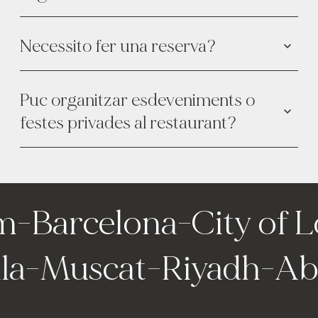
Necessito fer una reserva?
Puc organitzar esdeveniments o
festes privades al restaurant?
m
-
Barcelona
-
City of 
la
-
Muscat
-
Riyadh
-
Ab