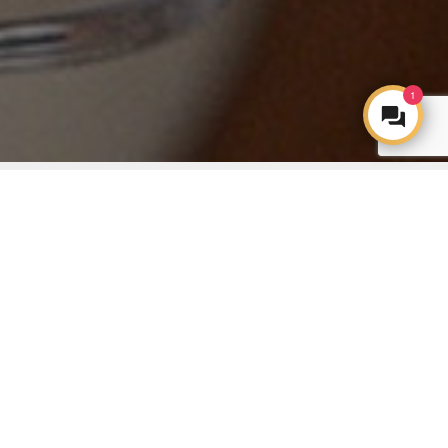
1
Un món d'ànima, sabor i
pertinença.
Recompenses COYA,
perquè els nostres clients
més fidels no són clients.