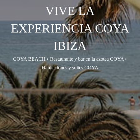
VIVE LA
EXPERIENCIA COYA
IBIZA
COYA BEACH • Restaurante y bar en la azotea COYA •
Habitaciones y suites COYA