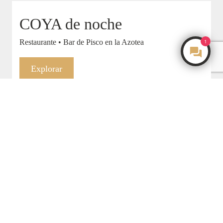
COYA de noche
Restaurante • Bar de Pisco en la Azotea
1
Make an Enquiry
Explorar
COYA Habitaciones y Suites
Alquila • Relájate • Recarga energías
Explorar